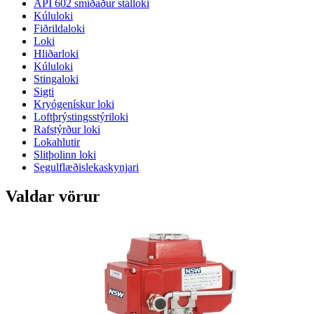
API 602 smíðaður stálloki
Kúluloki
Fiðrildaloki
Loki
Hliðarloki
Kúluloki
Stingaloki
Sigti
Kryógenískur loki
Loftþrýstingsstýriloki
Rafstýrður loki
Lokahlutir
Slitþolinn loki
Segulflæðislekaskynjari
Valdar vörur