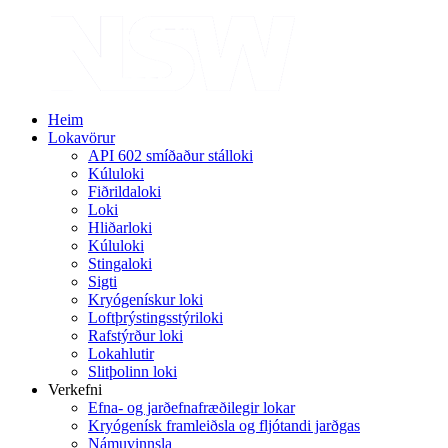
Heim
Lokavörur
API 602 smíðaður stálloki
Kúluloki
Fiðrildaloki
Loki
Hliðarloki
Kúluloki
Stingaloki
Sigti
Kryógenískur loki
Loftþrýstingsstýriloki
Rafstýrður loki
Lokahlutir
Slitþolinn loki
Verkefni
Efna- og jarðefnafræðilegir lokar
Kryógenísk framleiðsla og fljótandi jarðgas
Námuvinnsla