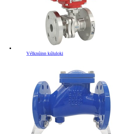
Vélknúinn kúluloki