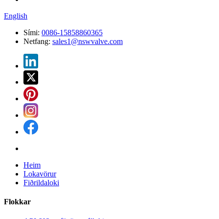
English
Sími:
0086-15858860365
Netfang:
sales1@nswvalve.com
Heim
Lokavörur
Fiðrildaloki
Flokkar