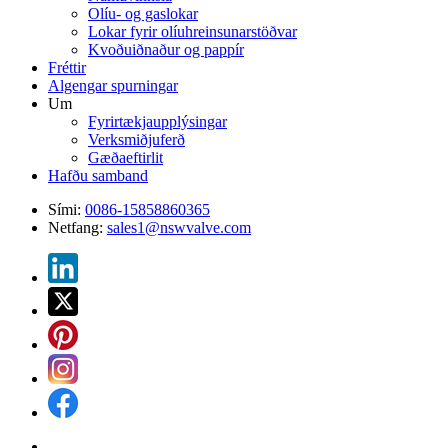
Olíu- og gaslokar
Lokar fyrir olíuhreinsunarstöðvar
Kvoðuiðnaður og pappír
Fréttir
Algengar spurningar
Um
Fyrirtækjaupplýsingar
Verksmiðjuferð
Gæðaeftirlit
Hafðu samband
Sími:
0086-15858860365
Netfang:
sales1@nswvalve.com