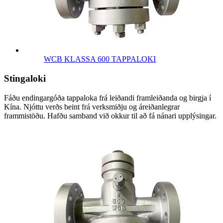
WCB KLASSA 600 TAPPALOKI
Stingaloki
Fáðu endingargóða tappaloka frá leiðandi framleiðanda og birgja í
Kína. Njóttu verðs beint frá verksmiðju og áreiðanlegrar
frammistöðu. Hafðu samband við okkur til að fá nánari upplýsingar.