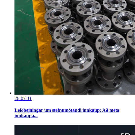
26-07-11
Leiðbeiningar um stefnumótandi innkaup: Að meta
innkaupa...