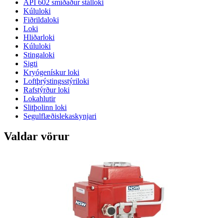
API 602 smíðaður stálloki
Kúluloki
Fiðrildaloki
Loki
Hliðarloki
Kúluloki
Stingaloki
Sigti
Kryógenískur loki
Loftþrýstingsstýriloki
Rafstýrður loki
Lokahlutir
Slitþolinn loki
Segulflæðislekaskynjari
Valdar vörur