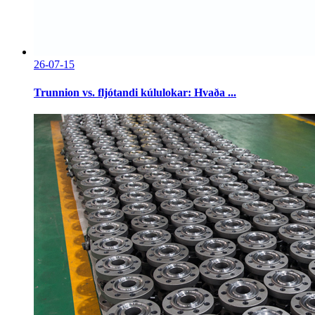
26-07-15
Trunnion vs. fljótandi kúlulokar: Hvaða ...