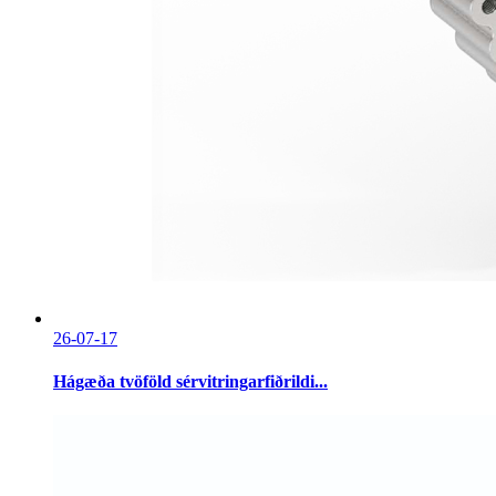
26-07-17
Hágæða tvöföld sérvitringarfiðrildi...