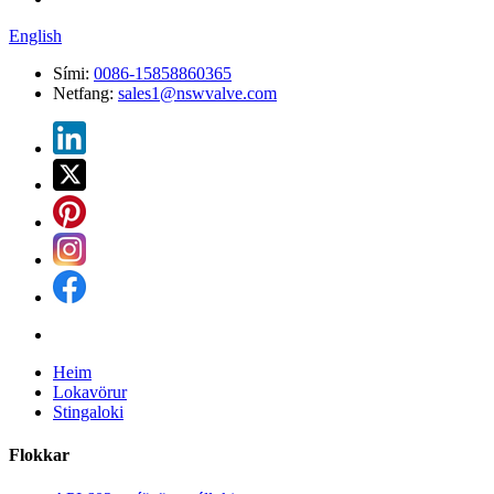
English
Sími:
0086-15858860365
Netfang:
sales1@nswvalve.com
Heim
Lokavörur
Stingaloki
Flokkar