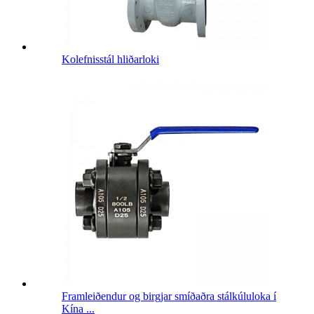
Kolefnisstál hliðarloki
Framleiðendur og birgjar smíðaðra stálkúluloka í
Kína ...