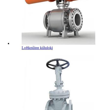
Loftknúinn kúluloki