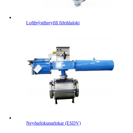
Loftþrýstihreyfill fiðrildaloki
Neyðarlokunarlokar (ESDV)