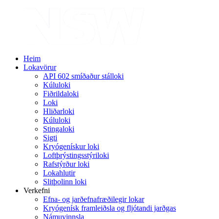
Heim
Lokavörur
API 602 smíðaður stálloki
Kúluloki
Fiðrildaloki
Loki
Hliðarloki
Kúluloki
Stingaloki
Sigti
Kryógenískur loki
Loftþrýstingsstýriloki
Rafstýrður loki
Lokahlutir
Slitþolinn loki
Verkefni
Efna- og jarðefnafræðilegir lokar
Kryógenísk framleiðsla og fljótandi jarðgas
Námuvinnsla