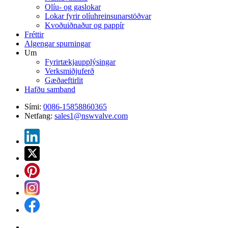
Olíu- og gaslokar
Lokar fyrir olíuhreinsunarstöðvar
Kvoðuiðnaður og pappír
Fréttir
Algengar spurningar
Um
Fyrirtækjaupplýsingar
Verksmiðjuferð
Gæðaeftirlit
Hafðu samband
Sími:
0086-15858860365
Netfang:
sales1@nswvalve.com