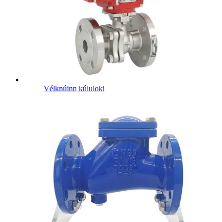
Vélknúinn kúluloki