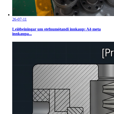
26-07-11
Leiðbeiningar um stefnumótandi innkaup: Að meta
innkaupa...