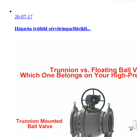
26-07-17
Hágæða tvöföld sérvitringarfiðrildi...