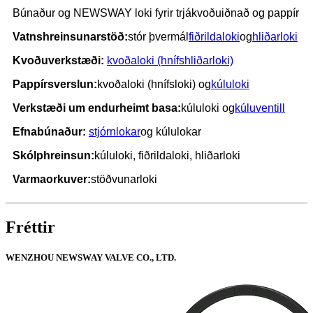
Búnaður og NEWSWAY loki fyrir trjákvoðuiðnað og pappír
Vatnshreinsunarstöð:
stór þvermál
fiðrildaloki
og
hliðarloki
Kvoðuverkstæði:
kvoðaloki (hnífshliðarloki)
Pappírsverslun:
kvoðaloki (hnífsloki) og
kúluloki
Verkstæði um endurheimt basa:
kúluloki og
kúluventill
Efnabúnaður:
stjórnlokar
og kúlulokar
Skólphreinsun:
kúluloki, fiðrildaloki, hliðarloki
Varmaorkuver:
stöðvunarloki
Fréttir
WENZHOU NEWSWAY VALVE CO., LTD.