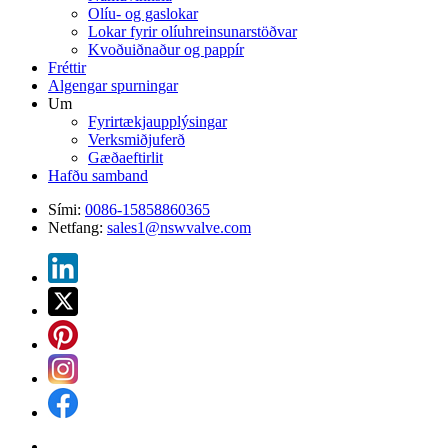
Olíu- og gaslokar
Lokar fyrir olíuhreinsunarstöðvar
Kvoðuiðnaður og pappír
Fréttir
Algengar spurningar
Um
Fyrirtækjaupplýsingar
Verksmiðjuferð
Gæðaeftirlit
Hafðu samband
Sími:
0086-15858860365
Netfang:
sales1@nswvalve.com