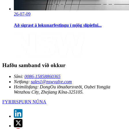
26-07-09
Að sigrast á lokunarfestingu í mjög slípiefni...
Hafðu samband við okkur
Sími:
0086-15858860365
Netfang:
sales1@nswvalve.com
Heimilisfang:
DongOu iðnaðarsvæði, Oubei Yongjia
Wenzhou City, Zhejiang Kína-325105.
FYRIRSPURN NÚNA