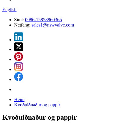
English
Sími:
0086-15858860365
Netfang:
sales1@nswvalve.com
Heim
Kvoðuiðnaður og pappír
Kvoðuiðnaður og pappír