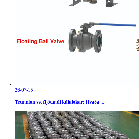
26-07-15
Trunnion vs. fljótandi kúlulokar: Hvaða ...