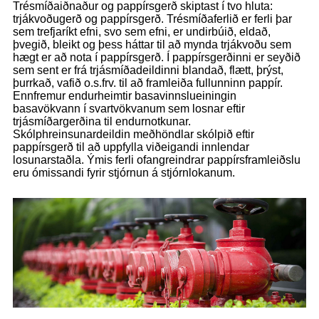
Trésmíðaiðnaður og pappírsgerð skiptast í tvo hluta:
trjákvoðugerð og pappírsgerð. Trésmíðaferlið er ferli þar
sem trefjaríkt efni, svo sem efni, er undirbúið, eldað,
þvegið, bleikt og þess háttar til að mynda trjákvoðu sem
hægt er að nota í pappírsgerð. Í pappírsgerðinni er seyðið
sem sent er frá trjásmíðadeildinni blandað, flætt, þrýst,
þurrkað, vafið o.s.frv. til að framleiða fullunninn pappír.
Ennfremur endurheimtir basavinnslueiningin
basavökvann í svartvökvanum sem losnar eftir
trjásmíðargerðina til endurnotkunar.
Skólphreinsunardeildin meðhöndlar skólpið eftir
pappírsgerð til að uppfylla viðeigandi innlendar
losunarstaðla. Ýmis ferli ofangreindrar pappírsframleiðslu
eru ómissandi fyrir stjórnun á stjórnlokanum.