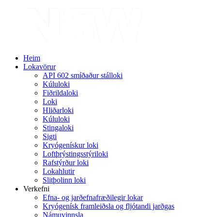
Heim
Lokavörur
API 602 smíðaður stálloki
Kúluloki
Fiðrildaloki
Loki
Hliðarloki
Kúluloki
Stingaloki
Sigti
Kryógenískur loki
Loftþrýstingsstýriloki
Rafstýrður loki
Lokahlutir
Slitþolinn loki
Verkefni
Efna- og jarðefnafræðilegir lokar
Kryógenísk framleiðsla og fljótandi jarðgas
Námuvinnsla